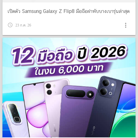
เปิดตัว Samsung Galaxy Z Flip8 มือถือฝาพับบางเบารุ่นล่าสุด
more_vert
query_builder
23 ก.ค. 26