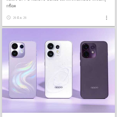
กช็อต
more_vert
query_builder
26 มิ.ย. 26