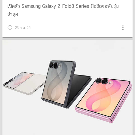
เปิดตัว Samsung Galaxy Z Fold8 Series มือถือจอพับรุ่น
ล่าสุด
more_vert
query_builder
23 ก.ค. 26