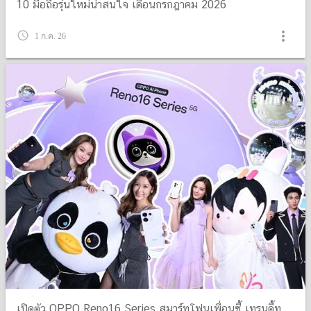
10 มือถือรุ่นใหม่น่าสนใจ เดือนกรกฎาคม 2026
more_vert
query_builder
1 ก.ค. 26
เปิดตัว OPPO Reno16 Series สมาร์ทโฟนเพื่อนซี้ เทรนดี้ทุ