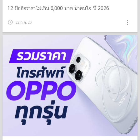
12 มือถือราคาไม่เกิน 6,000 บาท น่าสนใจ ปี 2026
more_vert
query_builder
22 ก.ค. 26