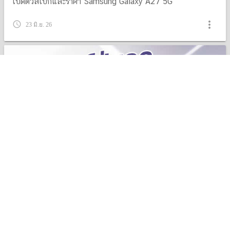
เปิดตัวสเปกและราคา Samsung Galaxy A27 5G
more_vert
query_builder
23 มิ.ย. 26
แนะนำ 7 โทรศัพท์ปุ่มกดรุ่นขายดี ปี 2026