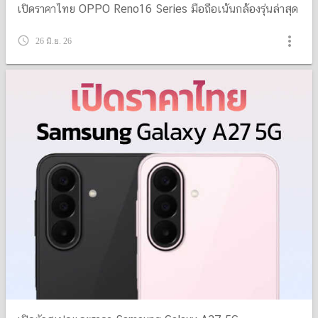
เปิดราคาไทย OPPO Reno16 Series มือถือเน้นกล้องรุ่นล่าสุด
more_vert
query_builder
26 มิ.ย. 26