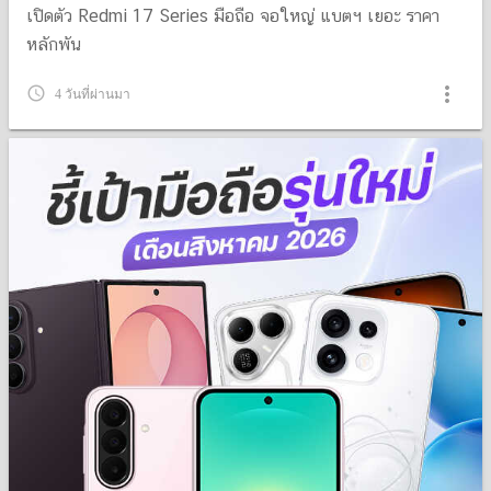
เปิดตัว Redmi 17 Series มือถือ จอใหญ่ แบตฯ เยอะ ราคา
หลักพัน
more_vert
query_builder
4 วันที่ผ่านมา