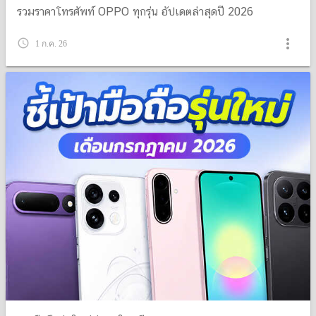
รวมราคาโทรศัพท์ OPPO ทุกรุ่น อัปเดตล่าสุดปี 2026
more_vert
query_builder
1 ก.ค. 26