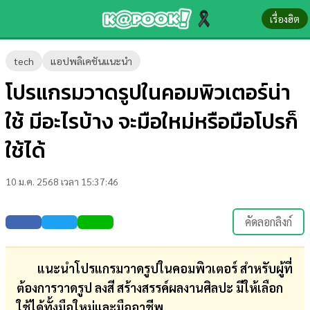
เรื่องฮิต
ข่าว-
tech
แอปพลิเคชันแนะนำ
ความ
โปรแกรมวาดรูปในคอมพิวเตอร์น่า
รู้
ใช้ มีอะไรบ้าง จะมือใหม่หรือมือโปรก็
ข่าว
ใช้ได้
ข่าว
10 ม.ค. 2568 เวลา 15:37:46
บันเทิง
ตรวจ
คัดลอกลิงก์
หวย
ผล
แนะนำโปรแกรมวาดรูปในคอมพิวเตอร์ สำหรับผู้ที่
บอล
ต้องการวาดรูป ลงสี สร้างสรรค์ผลงานศิลปะ มีให้เลือก
สด
ใช้ได้ทั้งมือใหม่และมืออาชีพ