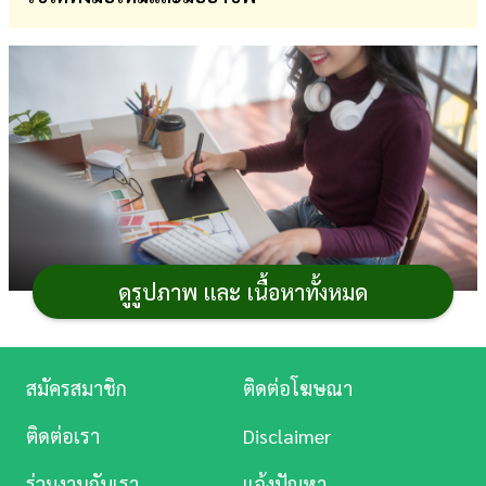
การ
เงิน
การ
ศึกษา
บันเทิง
ดู
หนัง
ดูรูปภาพ และ เนื้อหาทั้งหมด
Music
Station
สมัครสมาชิก
ติดต่อโฆษณา
สำหรับเพื่อน ๆ ที่ไม่ว่าจะเป็นนักวาดมืออาชีพหรือมือ
ละคร
ใหม่ที่อยากเริ่มฝึกวาดรูปลงสีสร้างสรรค์ผลงานศิลปะ แต่ยัง
ติดต่อเรา
Disclaimer
ไม่รู้ว่าจะเลือกใช้โปรแกรมไหนดี และมีโปรแกรมไหนน่า
บันเทิง
ร่วมงานกับเรา
แจ้งปัญหา
สนใจบ้าง วันนี้เราก็ได้รวบรวม
โปรแกรมวาดรูปใน