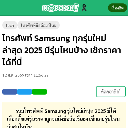
เรื่องฮิต
ข่าว-
tech
โทรศัพท์มือถือมาใหม่
ความ
โทรศัพท์ Samsung ทุกรุ่นใหม่
รู้
ล่าสุด 2025 มีรุ่นไหนบ้าง เช็กราคา
ข่าว
ได้ที่นี่
ข่าว
12 ม.ค. 2569 เวลา 11:56:27
บันเทิง
ตรวจ
คัดลอกลิงก์
หวย
ผล
รวมโทรศัพท์ Samsung รุ่นใหม่ล่าสุด 2025 มีให้
บอล
เลือกตั้งแต่รุ่นราคาถูกจนถึงมือถือเรือธง เช็กเลยรุ่นไหน
สด
น่าสนใจบ้าง