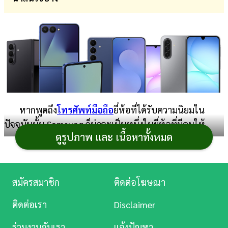
การ
เงิน
การ
ศึกษา
บันเทิง
หากพูดถึง
โทรศัพท์มือถือ
ยี่ห้อที่ได้รับความนิยมใน
ดู
ปัจจุบันนั้น Samsung ก็น่าจะเป็นหนึ่งในยี่ห้อที่มีคนให้
หนัง
ดูรูปภาพ และ เนื้อหาทั้งหมด
ความสนใจอยู่ไม่น้อย และมีให้เลือกค่อนข้างหลากหลาย
ตั้งแต่รุ่นราคาประหยัดไปจนถึงระดับเรือธง จนหลายคนอาจ
Music
จะเลือกไม่ถูกหรือไม่รู้ว่ามีรุ่นไหนกำลังจำหน่ายในปี 2025
Station
บ้าง วันนี้
Kapook Tech
จึงได้รวบรวม
โทรศัพท์ Samsung
สมัครสมาชิก
ติดต่อโฆษณา
ละคร
รุ่นต่าง ๆ มาแนะนำให้เพื่อน ๆ ได้พิจารณาเลือกซื้อกัน ส่วน
ติดต่อเรา
Disclaimer
จะมีรุ่นไหนและราคาเท่าไรบ้างนั้นลองตามไปดูกันเลย
บันเทิง
ร่วมงานกับเรา
แจ้งปัญหา