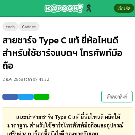
เรื่องฮิต
ข่าว-
tech
Gadget
ความ
สายชาร์จ Type C แท้ ยี่ห้อไหนดี
รู้
สำหรับใช้ชาร์จแบตฯ โทรศัพท์มือ
ข่าว
ถือ
ข่าว
2 ม.ค. 2568 เวลา 09:41:32
บันเทิง
ตรวจ
คัดลอกลิงก์
หวย
ผล
แนะนำสายชาร์จ Type C แท้ ยี่ห้อไหนดี ผลิตได้
บอล
มาตรฐาน สำหรับใช้ชาร์จโทรศัพท์มือถือและอุปกรณ์
สด
เสริมต่าง ๆ เลือกซื้อยังไงดี ลองมาดูกันเลย