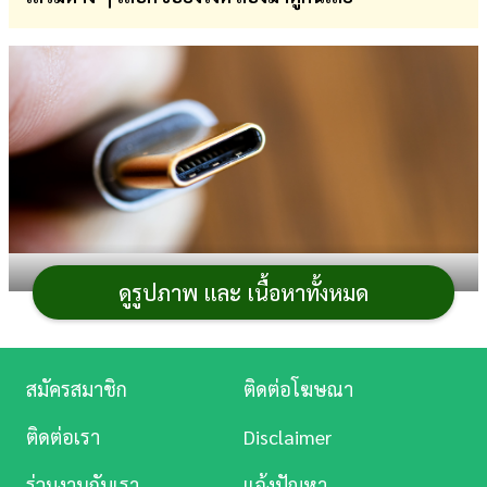
การ
เงิน
การ
ศึกษา
บันเทิง
ดู
หนัง
หากพูดถึงสิ่งที่คนใช้
โทรศัพท์มือถือ
ทุกคนต้องมีนอก
ดูรูปภาพ และ เนื้อหาทั้งหมด
จากที่ชาร์จแล้ว
สายชาร์จ Type C
ก็เป็นอีกหนึ่งสิ่งที่ขาดไม่
Music
ได้เช่นกัน และเนื่องจากปัจจุบันมือถือบางยี่ห้อไม่มีสาย
Station
ชาร์จแถมมาให้ในกล่อง ทำให้จำเป็นต้องซื้อแยก หรือบาง
สมัครสมาชิก
ติดต่อโฆษณา
คนก็อาจทำสายหายหรือสายเก่าชำรุดจนต้องซื้อใหม่ และ
ละคร
ติดต่อเรา
Disclaimer
อยากรู้ว่าควรเลือกซื้อสายชาร์จยังไง ยี่ห้อไหนดี วันนี้เรามี
บันเทิง
คำแนะนำมาฝากเพื่อน ๆ กันแล้ว
ร่วมงานกับเรา
แจ้งปัญหา