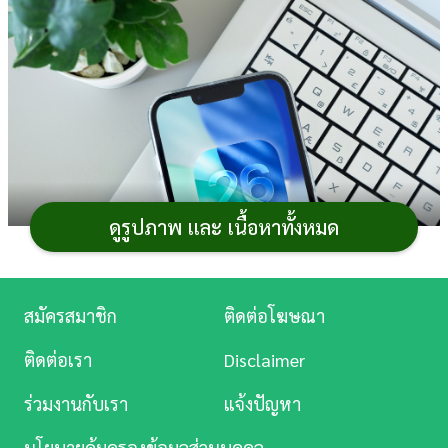
การ
เงิน
การ
ศึกษา
บันเทิง
ดูรูปภาพ และ เนื้อหาทั้งหมด
ดู
หนัง
ภาพจาก : kurgenc / shutterstock.com
Music
สมัครสมาชิก
ติดต่อโฆษณา
Station
Apple ได้ปล่อยอัปเดต
iOS 26.5
สำหรับผู้ใช้ iPhone
ติดต่อเรา
Disclaimer
แล้ว โดยในเวอร์ชั่นนี้จะมาพร้อมฟีเจอร์ใหม่สำคัญ 3 อย่าง
ละคร
ทั้งการรองรับข้อความ RCS แบบเข้ารหัสครบวงจร
ร่วมงานกับเรา
แจ้งปัญหา
บันเทิง
วอลเปเปอร์ Pride แบบใหม่ และระบบแนะนำสถานที่ใน
นโยบายคุ้มครองข้อมูลส่วนบุคคล