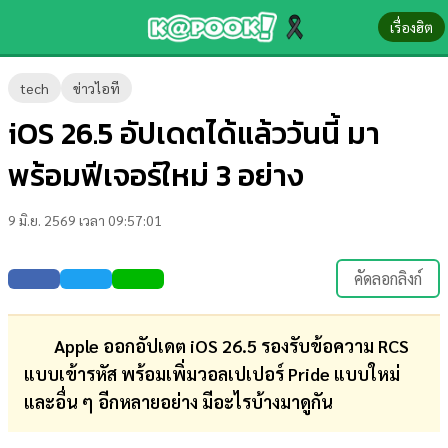
เรื่องฮิต
ข่าว-
tech
ข่าวไอที
ความ
iOS 26.5 อัปเดตได้แล้ววันนี้ มา
รู้
พร้อมฟีเจอร์ใหม่ 3 อย่าง
ข่าว
9 มิ.ย. 2569 เวลา 09:57:01
ข่าว
บันเทิง
คัดลอกลิงก์
ตรวจ
หวย
Apple ออกอัปเดต iOS 26.5 รองรับข้อความ RCS
แบบเข้ารหัส พร้อมเพิ่มวอลเปเปอร์ Pride แบบใหม่
ผล
และอื่น ๆ อีกหลายอย่าง มีอะไรบ้างมาดูกัน
บอล
สด