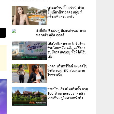
พาชมบ้าน กิ๊ก สุวัจนี บ้าน
ชั้นเดียวสีขาวสุดอบอุ่น ที่
สร้างเพื่อครอบครัว
ตัวนี้เด็ด !! แมนยู มีแผนสำรอง หาก
พลาดตัว ลูอิส ฮอลล์
เปิดใจฝั่งคนขาย ไม่รับไทย
ช่วยไทยพลัส แล้ว แต่ยังคง
รับบัตรคนจนอยู่ ทั้งที่ได้เงิน
เพิ่ม
มุกดา นรินทร์รักษ์ เผยลุคไป
วิ่งที่สวนลุมพินี สวยละลาย
ใจชาวเน็ต
ขายบ้านเรือนไทยริมน้ำ อายุ
100 ปี หลายคนบอกคุ้นตา
เคยเห็นอยู่ในฉากหนังดัง