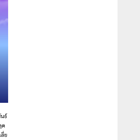
ันธ์
ลุด
ลี่ย