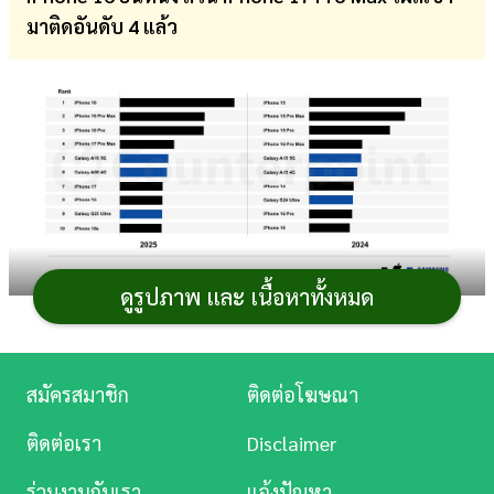
มาติดอันดับ 4 แล้ว
การ
เงิน
การ
ศึกษา
บันเทิง
ดู
หนัง
ดูรูปภาพ และ เนื้อหาทั้งหมด
ภาพจาก : counterpointresearch.com
Music
บริษัทวิจัยตลาดเทคโนโลยีระดับโลก
Station
อย่าง Counterpoint ได้รายงาน 10 อันดับ
โทรศัพท์ที่ขายดี
สมัครสมาชิก
ติดต่อโฆษณา
ที่สุดในโลก
ในช่วงตลอดทั้งปี 2025 สำหรับ
โทรศัพท์มือถือ
ที่
ละคร
ทำยอดจำหน่ายทั่วโลกได้สูงที่สุดก็คือ iPhone 16 รุ่นพื้นฐาน
ติดต่อเรา
Disclaimer
โดยมีรุ่นโปรอย่าง iPhone 16 Pro Max กับ iPhone 16 Pro
บันเทิง
ร่วมงานกับเรา
แจ้งปัญหา