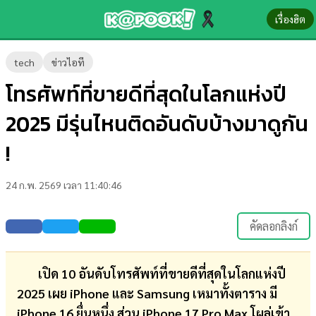
เรื่องฮิต
ข่าว-
tech
ข่าวไอที
ความ
โทรศัพท์ที่ขายดีที่สุดในโลกแห่งปี
รู้
2025 มีรุ่นไหนติดอันดับบ้างมาดูกัน
ข่าว
!
ข่าว
24 ก.พ. 2569 เวลา 11:40:46
บันเทิง
ตรวจ
คัดลอกลิงก์
หวย
ผล
เปิด 10 อันดับโทรศัพท์ที่ขายดีที่สุดในโลกแห่งปี
บอล
2025 เผย iPhone และ Samsung เหมาทั้งตาราง มี
สด
iPhone 16 ยื่นหนึ่ง ส่วน iPhone 17 Pro Max โผล่เข้า