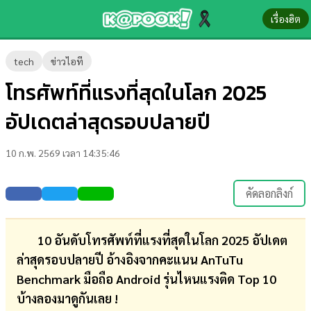
เรื่องฮิต
ข่าว-
tech
ข่าวไอที
ความ
โทรศัพท์ที่แรงที่สุดในโลก 2025
รู้
อัปเดตล่าสุดรอบปลายปี
ข่าว
10 ก.พ. 2569 เวลา 14:35:46
ข่าว
บันเทิง
คัดลอกลิงก์
ตรวจ
หวย
10 อันดับโทรศัพท์ที่แรงที่สุดในโลก 2025 อัปเดต
ล่าสุดรอบปลายปี อ้างอิงจากคะแนน AnTuTu
ผล
Benchmark มือถือ Android รุ่นไหนแรงติด Top 10
บอล
บ้างลองมาดูกันเลย !
สด