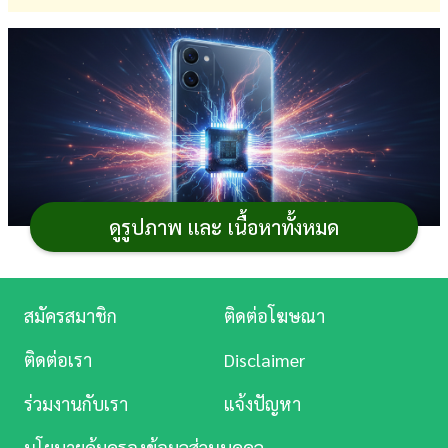
การ
เงิน
การ
ศึกษา
บันเทิง
ดูรูปภาพ และ เนื้อหาทั้งหมด
ดู
หนัง
หากพูดถึงชิปประมวลผลของ
โทรศัพท์มือถือ
ในปัจจุบัน
Music
สมัครสมาชิก
ติดต่อโฆษณา
ที่ถือว่าเป็นตัวท็อปแรงที่สุด ก็คงต้องเป็น Snapdragon 8
Station
Elite และ Dimensity 9400+ ซึ่งถ้าหากใครที่อยากรู้ว่ามือถือ
ติดต่อเรา
Disclaimer
ละคร
รุ่นใหม่ ๆ จะมีรุ่นไหนที่แรงติดอันดับ Top 10 บ้าง วันนี้เราก็
ร่วมงานกับเรา
แจ้งปัญหา
มี 10 อันดับ
โทรศัพท์ที่แรงที่สุดในโลก
โดยอ้างอิงจาก
บันเทิง
คะแนนการทดสอบผ่าน AnTuTu Benchmark ตลอดช่วง
นโยบายคุ้มครองข้อมูลส่วนบุคคล