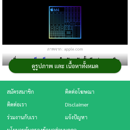
การ
เงิน
การ
ศึกษา
ภาพจาก : apple.com
บันเทิง
เนื่องจาก
แท็บเล็ต
iPad ในปัจจุบันนั้นมีแบ่งออกเป็น
ดูรูปภาพ และ เนื้อหาทั้งหมด
ดู
หลายรุ่น ไม่ว่าจะเป็น iPad, iPad Air และ iPad Pro ซึ่งแต่ละ
หนัง
รุ่นก็จะใช้ชิปประมวลผลคนละตัวและมีความแรงที่แตกต่าง
กันไป ถ้าหากเพื่อน ๆ อยากรู้ว่าแต่ละรุ่นจะแรงกว่ากันมาก
Music
สมัครสมาชิก
ติดต่อโฆษณา
น้อยแค่ไหน วันนี้
Kapook Tech
ก็ได้นำอันดับ
iPad ที่แรง
Station
ที่สุด
ในปี 2025 ที่อ้างอิงจากผลการทดสอบด้วย AnTuTu
ติดต่อเรา
Disclaimer
Benchmark มาฝากกันแล้ว
ละคร
ร่วมงานกับเรา
แจ้งปัญหา
iPad ที่แรงที่สุดปี 2025
บันเทิง
นโยบายคุ้มครองข้อมูลส่วนบุคคล