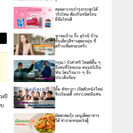
คอลลาเจนบำรุงกระดูกได้
จริงไหม ต้องกินชนิดไหน
ยี่ห้อไหนดี
พาชมบ้าน กิ๊ก สุวัจนี บ้าน
ชั้นเดียวสีขาวสุดอบอุ่น ที่
สร้างเพื่อครอบครัว
กรุณา บัวคำศรี โพสต์สั้น ๆ
ถึงคนที่โทษเกม คนแชร์เป็น
พัน โดนใจมาก ๆ ถึง
ประเด็นร้อน
อั้ม พัชราภา เปิดตัวหนังใหม่
ซิงเกิลเลดี้ เพราะเคยมีแฟน
วงปี
บบ
ผัดสะตอกุ้ง เมนูเด็ดอาหาร
ใต้ ทำง่ายหรอยจังฮู้