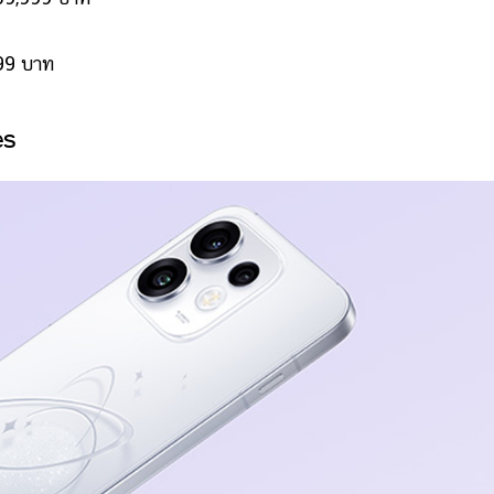
99 บาท
es