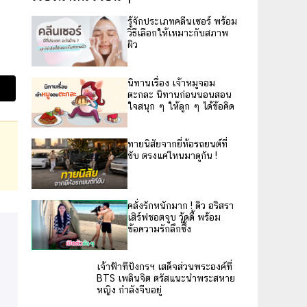
รู้จักประเภทคลีนเซอร์ พร้อม
วิธีเลือกให้เหมาะกับสภาพ
ผิว
นิทานเรื่อง เจ้าหมูจอม
ตะกละ นิทานก่อนนอนสอน
ใจสนุก ๆ ให้ลูก ๆ ได้ข้อคิด
ทายนิสัยจากยี่ห้อรถยนต์ที่
ขับ ตรงแค่ไหนมาดูกัน !
คลั่งรักหนักมาก ! ดิว อริสรา
เสิร์ฟชอตจูบ วู้ดดี้ พร้อม
ข้อความรักลึกซึ้ง
เจ้าฟ้าทีปังกรฯ เสด็จส่วนพระองค์ที่
BTS เพลินจิต ตรัสแนะนำพระสหาย
หญิง กำลังจีบอยู่