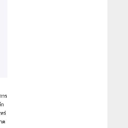
งการ
ีก
หร่
คาด